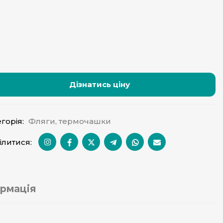
Дізнатись ціну
горія:
Фляги, термочашки
ілитися:
рмація