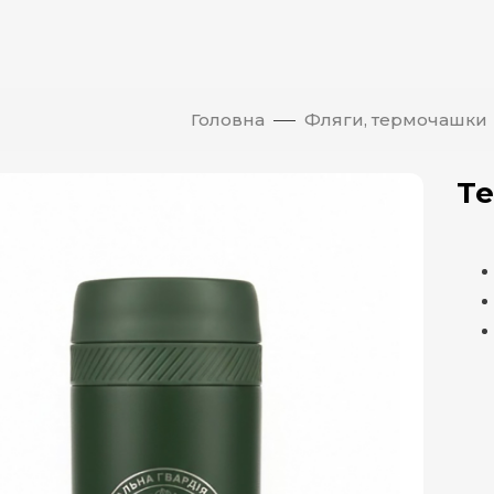
Головна
Фляги, термочашки
Те
атисніть, щоб збільшити