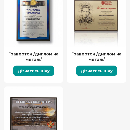
Гравертон /диплом на
Гравертон /диплом на
металі/
металі/
Дізнатись ціну
Дізнатись ціну