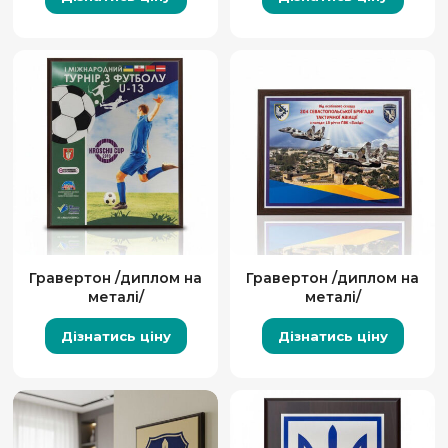
Гравертон /диплом на
Гравертон /диплом на
металі/
металі/
Дізнатись ціну
Дізнатись ціну