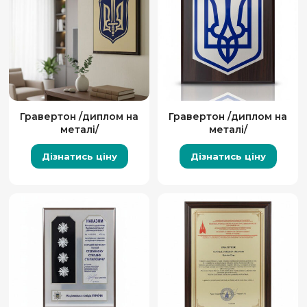
Гравертон /диплом на
Гравертон /диплом на
металі/
металі/
Дізнатись ціну
Дізнатись ціну