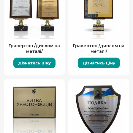
Гравертон /диплом на
Гравертон /диплом на
металі/
металі/
Дізнатись ціну
Дізнатись ціну