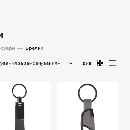
и
есуари
Брелки
див.