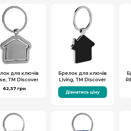
лок для ключів
Брелок для ключів
Б
se, TM Discover
Living, TM Discover
R
62,37
грн
Дізнатись ціну