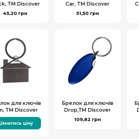
ck, TM Discover
Car, TM Discover
C
45,20
грн
51,50
грн
лок для ключів
Брелок для ключів
Б
m, TM Discover
Drop,TM Discover
109,82
грн
ізнатись ціну