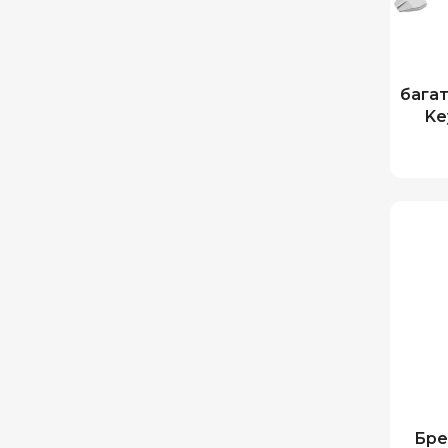
бага
Ke
Бре