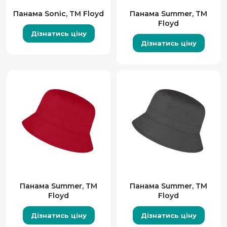
Панама Sonic, TM Floyd
Панама Summer, TM
Floyd
Дізнатись ціну
Дізнатись ціну
Панама Summer, TM
Панама Summer, TM
Floyd
Floyd
Дізнатись ціну
Дізнатись ціну