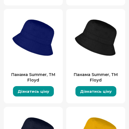
Панама Summer, TM
Панама Summer, TM
Floyd
Floyd
Дізнатись ціну
Дізнатись ціну