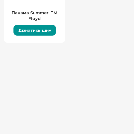
Панама Summer, TM
Floyd
Дізнатись ціну