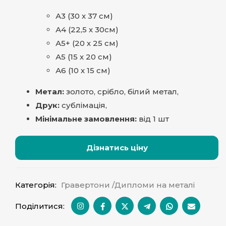
А3 (30 х 37 см)
А4 (22,5 х 30см)
А5+ (20 х 25 см)
А5 (15 х 20 см)
А6 (10 х 15 см)
Метал:
золото, срібло, білий метал,
Друк:
сублімація,
Мінімальне замовлення:
від 1 шт
Дізнатись ціну
Категорія:
Гравертони /Дипломи на металі
Поділитися: