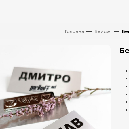
Головна
Бейджі
Бе
Б
атисніть, щоб збільшити