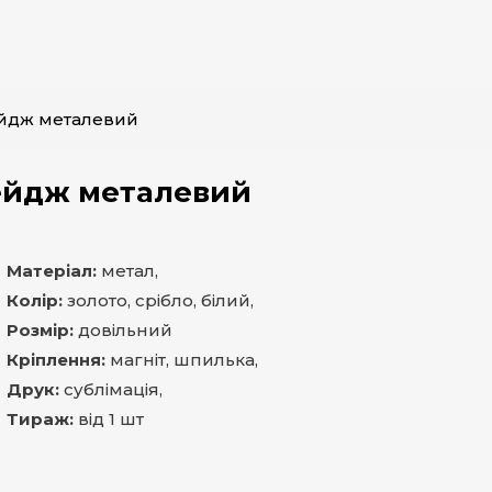
йдж металевий
ейдж металевий
Матеріал:
метал,
Колір:
золото, срібло, білий,
Розмір:
довільний
Кріплення:
магніт, шпилька,
Друк:
сублімація,
Тираж:
від 1 шт