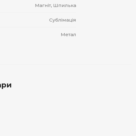
Магніт
,
Шпилька
Сублімація
Метал
ари