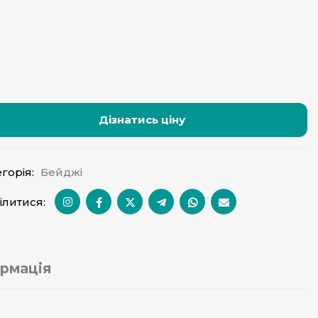
Дізнатись ціну
горія:
Бейджі
ілитися:
рмація