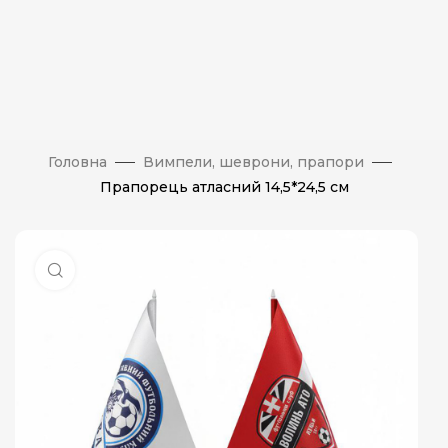
Головна
Вимпели, шеврони, прапори
Прапорець атласний 14,5*24,5 см
Натисніть, щоб збільшити