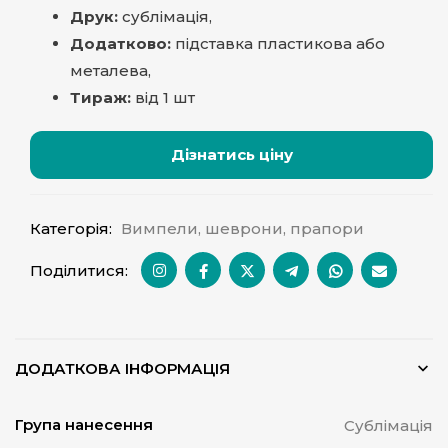
Друк:
сублімація,
Додатково:
підставка пластикова або
металева,
Тираж:
від 1 шт
Дізнатись ціну
Категорія:
Вимпели, шеврони, прапори
Поділитися:
ДОДАТКОВА ІНФОРМАЦІЯ
Група нанесення
Сублімація