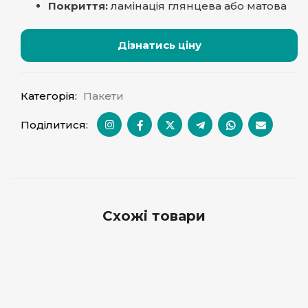
Покриття:
ламінація глянцева або матова
Дізнатись ціну
Категорія:
Пакети
Поділитися:
Схожі товари