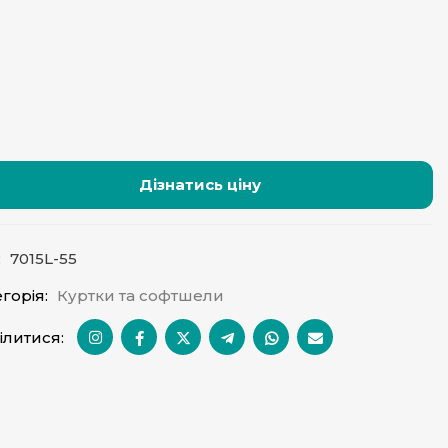
Дізнатись ціну
:
7015L-55
горія:
Куртки та софтшели
ілитися: