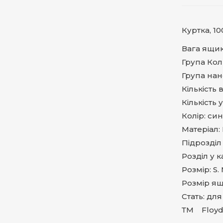
Куртка, 1
Вага ящика
Група Кол
Група на
Кількість 
Кількість 
Колір: син
Матеріал:
Підрозділ
Розділ у к
Розмір: S. 
Розмір ящи
Стать: для
ТМ Floy