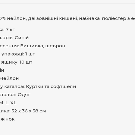
00% нейлон, дві зовнішні кишені, набивка: поліестер з 
: 7 кг
ьорів: Синій
несення: Вишивка, шеврон
в упаковці: 1 шт
у ящику: 10 шт
ій
 Нейлон
 у каталозі: Куртки та софтшели
аталозі: Одяг
M. L. XL.
ка: 52 х 36 х 38 см
 жінок
d