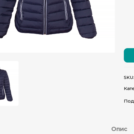
атисніть, щоб збільшити
SKU
Кате
Под
Опис