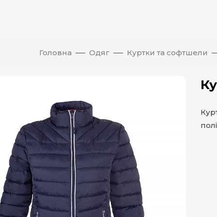
Головна
Одяг
Куртки та софтшели
Ку
Курт
полі