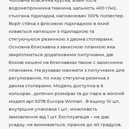
Чоловіча класична куртка, зовні 100%
водонепроникна тканина, щільність 400 г/м2,
стьогана підкладка, наповнювач 100% поліестер.
Воріт стійка з флісовою підкладкою в який
ховається капюшон з підкладкою та
стягуючуюся резинкою з двома стоперами.
Основна блискавка з захисною планкою яка
закріплюється додатковими липучками, дві
бокові кишені на блискавках також с захисними
планками. На рукавах манжети з липучками для
регулювання, по низу стягуюча резинка з
двома стоперами. Модель доступна в 6
кольорах , дитячих розмірах та до пари в жіночій
моделі арт.5078 Europa Woman . В ящику 10 шт.,
внутрішня упаковка 1 шт., можливість
замовлення від 1 шт. Експлуатація – не дає
усадку, не вимивається, прання до 40 градусів,