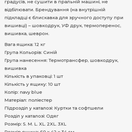
градусів, не сушити в пральній машині, не
відбілювати. Брендування (на внутрішній
підкладці є блискавка для зручного доступу при
вишивці) – шовкодрук, УФ друк, термоперенос,
вишивка, шеврон.
Вага ящика: 12 кг
Група Кольорів: Синій
Група нанесення: Термотрансфер, шовкодрук,
вишивка
Кількість в упаковці: 1 шт
Кількість у ящику: 10 шт
Колір: navy blue
Матеріал: поліестер
Підрозділ у каталозі: Куртки та софтшели
Розділ у каталозі: Одяг
Розмір: S. M. L. XL. 2XL. 3XL
Розмір ящика: 60 х 42 х 34 см