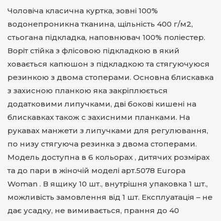
Чоловіча класична куртка, зовні 100%
водонепроникна тканина, щільність 400 г/м2,
стьогана підкладка, наповнювач 100% поліестер.
Воріт стійка з флісовою підкладкою в який
ховається капюшон з підкладкою та стягуючуюся
резинкою з двома стоперами. Основна блискавка
з захисною планкою яка закріплюється
додатковими липучками, дві бокові кишені на
блискавках також с захисними планками. На
рукавах манжети з липучками для регулювання,
по низу стягуюча резинка з двома стоперами.
Модель доступна в 6 кольорах , дитячих розмірах
та до пари в жіночій моделі арт.5078 Europa
Woman . В ящику 10 шт., внутрішня упаковка 1 шт.,
можливість замовлення від 1 шт. Експлуатація – не
дає усадку, не вимивається, прання до 40