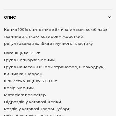
ОПИС
Кепка 100% синтетика з 6-ти клинами, комбінація
тканина з сіткою; козирок – жорсткий,
регульована застібка з гнучкого пластику
Вага ящика: 19 кг
Група Кольорів: Чорний
Група нанесення: Термотрансфер, шовкодрук,
вишивка, шеврон
Кількість у ящику: 200 шт
Колір: чорний
Матеріал: поліестер
Підрозділ у каталозі: Кепки
Розділ у каталозі: Головні убори
Розмір ящика: 75 х 44 х 57 см