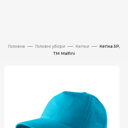
Головна
Головні убори
Кепки
Кепка 5P,
ТМ Malfini