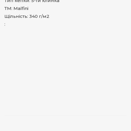
Тип кепки: 5-ти клинка
ТМ: Malfini
Щільність: 340 г/м2
: