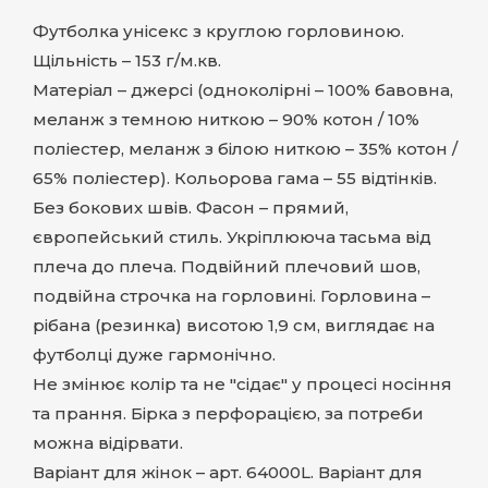
Футболка унісекс з круглою горловиною.
Щільність – 153 г/м.кв.
Матеріал – джерсі (одноколірні – 100% бавовна,
меланж з темною ниткою – 90% котон / 10%
поліестер, меланж з білою ниткою – 35% котон /
65% поліестер). Кольорова гама – 55 відтінків.
Без бокових швів. Фасон – прямий,
європейський стиль. Укріплююча тасьма від
плеча до плеча. Подвійний плечовий шов,
подвійна строчка на горловині. Горловина –
рібана (резинка) висотою 1,9 см, виглядає на
футболці дуже гармонічно.
Не змінює колір та не "сідає" у процесі носіння
та прання. Бірка з перфорацією, за потреби
можна відірвати.
Варіант для жінок – арт. 64000L. Варіант для