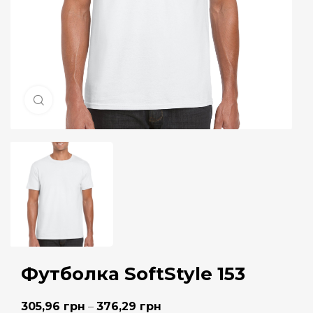
Натисніть, щоб збільшити
Футболка SoftStyle 153
305,96
грн
–
376,29
грн