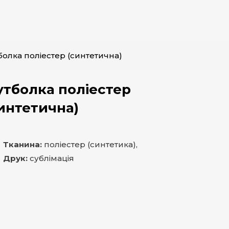
олка поліестер (синтетична)
тболка поліестер
интетична)
Тканина:
поліестер (синтетика),
Друк:
сублімація