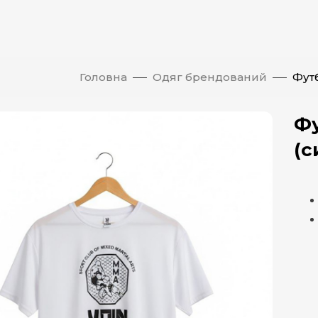
Головна
Одяг брендований
Футб
Фу
атисніть, щоб збільшити
(с