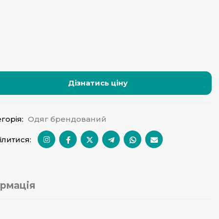
Дізнатись ціну
горія:
Одяг брендований
ілитися:
рмація