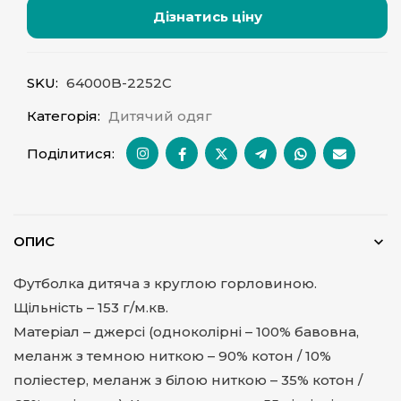
Дізнатись ціну
SKU:
64000B-2252C
Категорія:
Дитячий одяг
Поділитися:
ОПИС
Футболка дитяча з круглою горловиною.
Щільність – 153 г/м.кв.
Матеріал – джерсі (одноколірні – 100% бавовна,
меланж з темною ниткою – 90% котон / 10%
поліестер, меланж з білою ниткою – 35% котон /