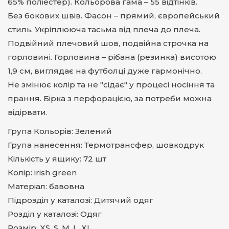
65% поліестер). Кольорова гама – 55 відтінків.
Без бокових швів. Фасон – прямий, європейський
стиль. Укріплююча тасьма від плеча до плеча.
Подвійний плечовий шов, подвійна строчка на
горловині. Горловина – рібана (резинка) висотою
1,9 см, виглядає на футболці дуже гармонічно.
Не змінює колір та не "сідає" у процесі носіння та
прання. Бірка з перфорацією, за потреби можна
відірвати.
Група Кольорів: Зелений
Група нанесення: Термотрансфер, шовкодрук
Кількість у ящику: 72 шт
Колір: irish green
Матеріал: бавовна
Підрозділ у каталозі: Дитячий одяг
Розділ у каталозі: Одяг
Розмір: XS. S. M. L. XL