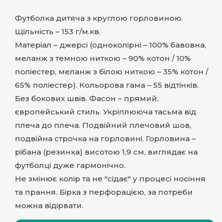
Футболка дитяча з круглою горловиною.
Щільність – 153 г/м.кв.
Матеріал – джерсі (одноколірні – 100% бавовна,
меланж з темною ниткою – 90% котон / 10%
поліестер, меланж з білою ниткою – 35% котон /
65% поліестер). Кольорова гама – 55 відтінків.
Без бокових швів. Фасон – прямий,
європейський стиль. Укріплююча тасьма від
плеча до плеча. Подвійний плечовий шов,
подвійна строчка на горловині. Горловина –
рібана (резинка) висотою 1,9 см, виглядає на
футболці дуже гармонічно.
Не змінює колір та не "сідає" у процесі носіння
та прання. Бірка з перфорацією, за потреби
можна відірвати.