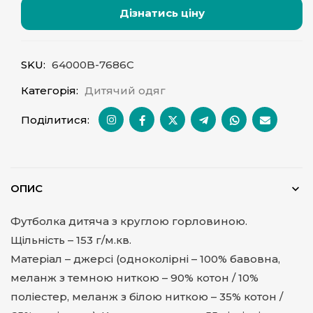
Дізнатись ціну
SKU:
64000B-7686C
Категорія:
Дитячий одяг
Поділитися:
ОПИС
Футболка дитяча з круглою горловиною.
Щільність – 153 г/м.кв.
Матеріал – джерсі (одноколірні – 100% бавовна,
меланж з темною ниткою – 90% котон / 10%
поліестер, меланж з білою ниткою – 35% котон /