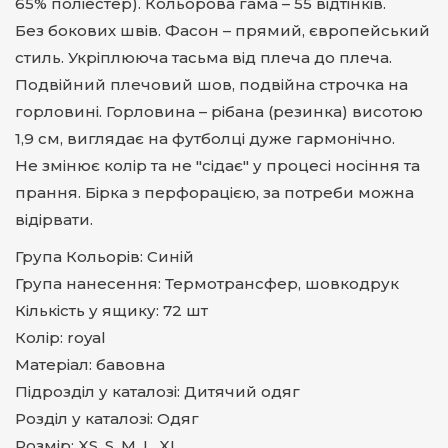
65% поліестер). Кольорова гама – 55 відтінків.
Без бокових швів. Фасон – прямий, європейський
стиль. Укріплююча тасьма від плеча до плеча.
Подвійний плечовий шов, подвійна строчка на
горловині. Горловина – рібана (резинка) висотою
1,9 см, виглядає на футболці дуже гармонічно.
Не змінює колір та не "сідає" у процесі носіння та
прання. Бірка з перфорацією, за потреби можна
відірвати.
Група Кольорів: Синій
Група нанесення: Термотрансфер, шовкодрук
Кількість у ящику: 72 шт
Колір: royal
Матеріал: бавовна
Підрозділ у каталозі: Дитячий одяг
Розділ у каталозі: Одяг
Розмір: XS. S. M. L. XL