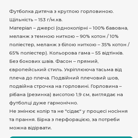
Футболка дитяча з круглою горловиною.
Щільність – 153 г/м.кв.
Матеріал – джерсі (одноколірні – 100% бавовна,
меланж з темною ниткою – 90% котон / 10%
поліестер, меланж з білою ниткою – 35% котон /
65% поліестер). Кольорова гама – 55 відтінків.
Без бокових швів. Фасон – прямий,
європейський стиль. Укріплююча тасьма від
плеча до плеча. Подвійний плечовий шов,
подвійна строчка на горловині. Горловина –
рібана (резинка) висотою 1,9 см, виглядає на
футболці дуже гармонічно.
Не змінює колір та не "сідає" у процесі носіння
та прання. Бірка з перфорацією, за потреби
можна відірвати.