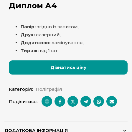
Диплом А4
Папір:
згідно із запитом,
Друк:
лазерний,
Додатково:
ламінування,
Тираж:
від 1 шт
Дізнатись ціну
Категорія:
Поліграфія
Поділитися:
ДОДАТКОВА ІНФОРМАЦІЯ