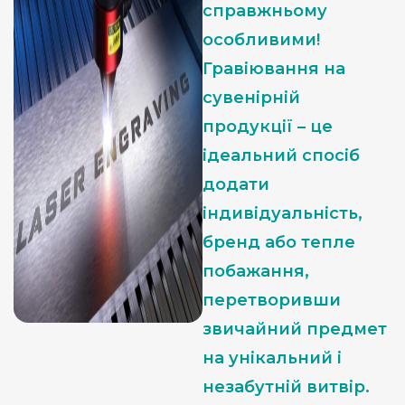
справжньому
особливими!
Гравіювання на
сувенірній
продукції – це
ідеальний спосіб
додати
індивідуальність,
бренд або тепле
побажання,
перетворивши
звичайний предмет
на унікальний і
незабутній витвір.