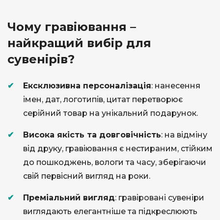
​Чому гравіювання –
найкращий вибір для
сувенірів?
Ексклюзивна
п
ерсоналізація
: нанесення
імен, дат, логотипів, цитат перетворює
серійний товар на унікальний подарунок.
Висока
я
кість та
д
овговічність
: на відміну
від друку, гравіювання є нестираним, стійким
до пошкоджень, вологи та часу, зберігаючи
свій первісний вигляд на роки.
Преміальний
в
игляд
: гравіровані сувеніри
виглядають елегантніше та підкреслюють