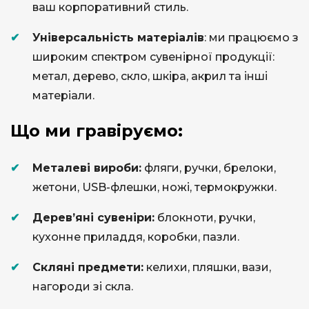
ваш корпоративний стиль.
Універсальність
м
атеріалів
: ми працюємо з
широким спектром сувенірної продукції:
метал, дерево, скло, шкіра, акрил та інші
матеріали.
​Що ми гравіруємо:
Металеві вироби:
фляги, ручки, брелоки,
жетони, USB-флешки, ножі, термокружки.
​Дерев’яні сувеніри:
блокноти, ручки,
кухонне приладдя, коробки, пазли.
​Скляні предмети:
келихи, пляшки, вази,
нагороди зі скла.