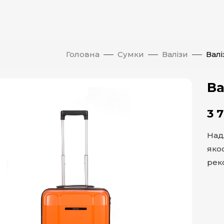
Головна
Сумки
Валізи
Валі
Ва
3 
Над
яко
рек