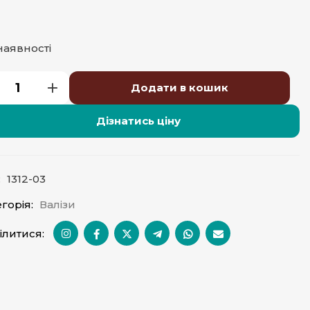
наявності
Додати в кошик
Дізнатись ціну
:
1312-03
горія:
Валізи
ілитися: