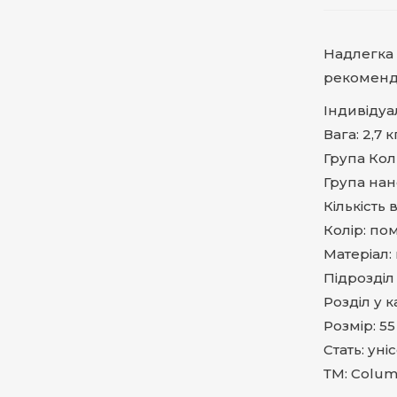
Надлегка 
рекоменд
Індивідуа
Вага: 2,7 к
Група Ко
Група на
Кількість 
Колір: п
Матеріал:
Підрозділ 
Розділ у к
Розмір: 55
Стать: уні
ТМ: Colu