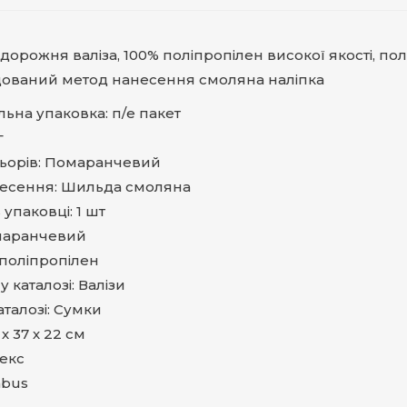
дорожня валіза, 100% поліпропілен високої якості, п
ований метод нанесення смоляна наліпка
льна упаковка: п/е пакет
г
льорів: Помаранчевий
несення: Шильда смоляна
в упаковці: 1 шт
омаранчевий
 поліпропілен
у каталозі: Валізи
аталозі: Сумки
 х 37 х 22 см
секс
mbus