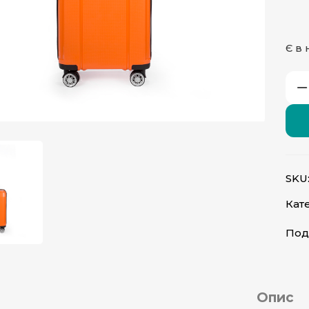
Є в 
атисніть, щоб збільшити
SKU
Кате
Под
Опис