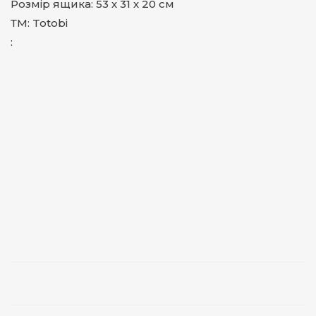
Розмір ящика: 53 х 31 х 20 см
ТМ: Totobi
: