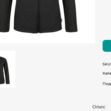
атисніть, щоб збільшити
SKU
Кате
Под
Опис