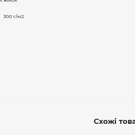
я жінок
d
 300 г/м2
Схожі тов