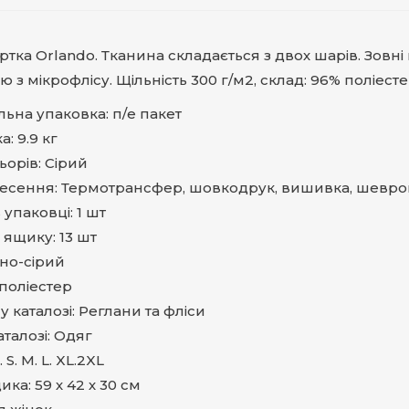
ртка Orlando. Тканина складається з двох шарів. Зов
 з мікрофлісу. Щільність 300 г/м2, склад: 96% поліесте
льна упаковка: п/е пакет
: 9.9 кг
ьорів: Сірий
несення: Термотрансфер, шовкодрук, вишивка, шевро
в упаковці: 1 шт
у ящику: 13 шт
мно-сірий
 поліестер
у каталозі: Реглани та фліси
аталозі: Одяг
 S. M. L. XL.2XL
ка: 59 х 42 х 30 см