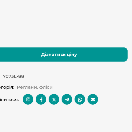
Дізнатись ціну
:
7073L-88
горія:
Реглани, фліси
ілитися: