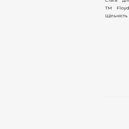
Стать дл
ТМ Floy
Щільність