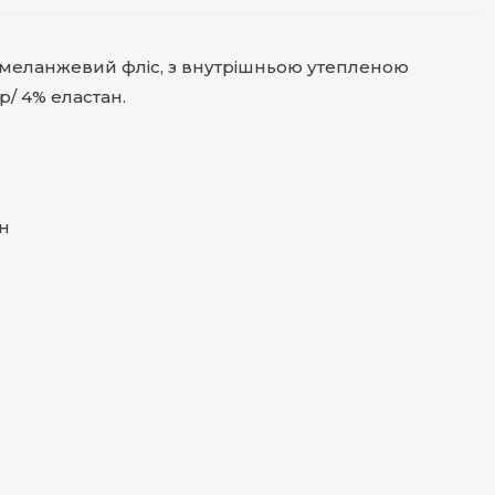
ні меланжевий фліс, з внутрішньою утепленою
р/ 4% еластан.
н