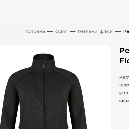
Головна
Одяг
Реглани, фліси
Ре
Ре
Fl
Рег
шар
уте
скла