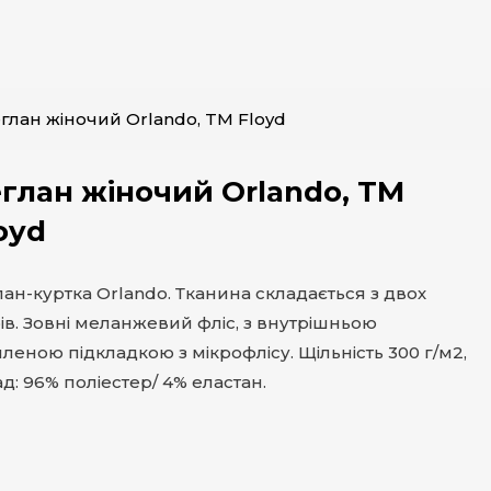
глан жіночий Orlando, TM Floyd
глан жіночий Orlando, TM
oyd
лан-куртка Orlando. Тканина складається з двох
ів. Зовні меланжевий фліс, з внутрішньою
пленою підкладкою з мікрофлісу. Щільність 300 г/м2,
д: 96% поліестер/ 4% еластан.