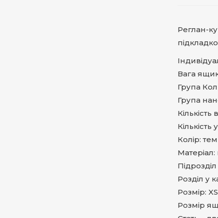
Реглан-ку
підкладкою
Індивідуа
Вага ящика
Група Кол
Група на
Кількість 
Кількість 
Колір: те
Матеріал:
Підрозділ 
Розділ у к
Розмір: XS.
Розмір ящи