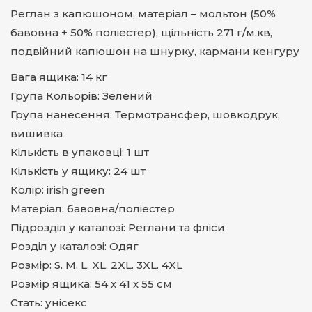
Реглан з капюшоном, матеріал – мольтон (50%
бавовна + 50% поліестер), щільність 271 г/м.кв,
подвійний капюшон на шнурку, кармани кенгуру
Вага ящика: 14 кг
Група Кольорів: Зелений
Група нанесення: Термотрансфер, шовкодрук,
вишивка
Кількість в упаковці: 1 шт
Кількість у ящику: 24 шт
Колір: irish green
Матеріал: бавовна/поліестер
Підрозділ у каталозі: Реглани та фліси
Розділ у каталозі: Одяг
Розмір: S. M. L. XL. 2XL. 3XL. 4XL
Розмір ящика: 54 х 41 х 55 см
Стать: унісекс