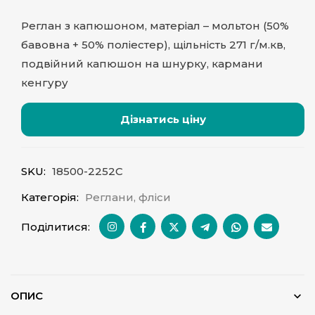
Реглан з капюшоном, матеріал – мольтон (50%
бавовна + 50% поліестер), щільність 271 г/м.кв,
подвійний капюшон на шнурку, кармани
кенгуру
Дізнатись ціну
SKU:
18500-2252C
Категорія:
Реглани, фліси
Поділитися:
ОПИС