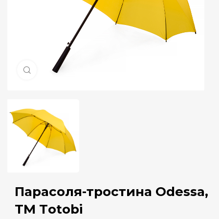
Натисніть, щоб збільшити
Парасоля-тростина Odessa,
ТМ Тotobi