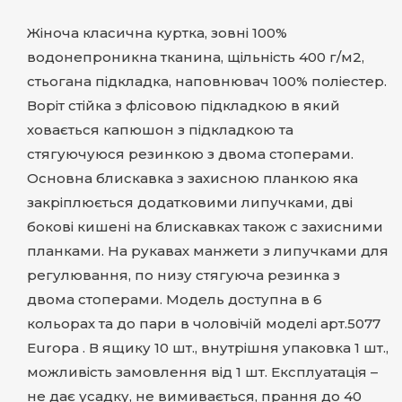
Жіноча класична куртка, зовні 100%
водонепроникна тканина, щільність 400 г/м2,
стьогана підкладка, наповнювач 100% поліестер.
Воріт стійка з флісовою підкладкою в який
ховається капюшон з підкладкою та
стягуючуюся резинкою з двома стоперами.
Основна блискавка з захисною планкою яка
закріплюється додатковими липучками, дві
бокові кишені на блискавках також с захисними
планками. На рукавах манжети з липучками для
регулювання, по низу стягуюча резинка з
двома стоперами. Модель доступна в 6
кольорах та до пари в чоловічій моделі арт.5077
Europa . В ящику 10 шт., внутрішня упаковка 1 шт.,
можливість замовлення від 1 шт. Експлуатація –
не дає усадку, не вимивається, прання до 40