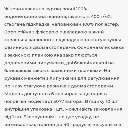
Жіноча класична куртка, зовні 100%
водонепроникна тканина, щільність 400 г/м2,
стьогана підкладка, наповнювач 100% поліестер.
Воріт стійка з флісовою підкладкою в який
ховається капюшон з підкладкою та стягуючуюся
резинкою з двома стоперами. Основна блискавка
з захисною планкою яка закріплюється
додатковими липучками, дві бокові кишені на
блискавках також с захисними планками. На
рукавах манжети з липучками для регулювання,
по низу стягуюча резинка з двома стоперами.
Модель доступна в 6 кольорах та до пари в
чоловічій моделі арт.5077 Europa . В ящику 10 шт.,
внутрішня упаковка 1 шт., можливість замовлення
від 1 шт. Експлуатація – не дає усадку, не
вимивається, прання до 40 градусів, не сушити в