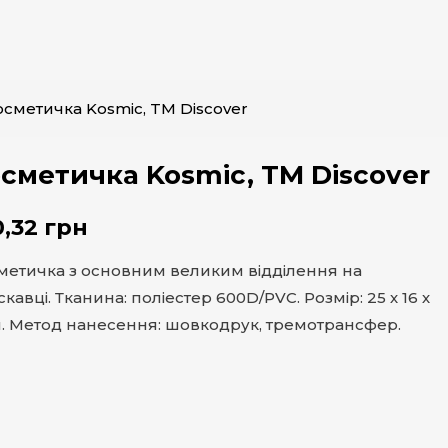
осметичка Kosmic, TM Discover
сметичка Kosmic, TM Discover
0,32
грн
метичка з основним великим відділення на
кавці. Тканина: поліестер 600D/PVC. Розмір: 25 х 16 х
м. Метод нанесення: шовкодрук, тремотрансфер.