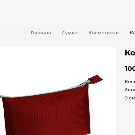
Головна
Сумки
Косметички
К
Ко
10
Кос
блис
9 с