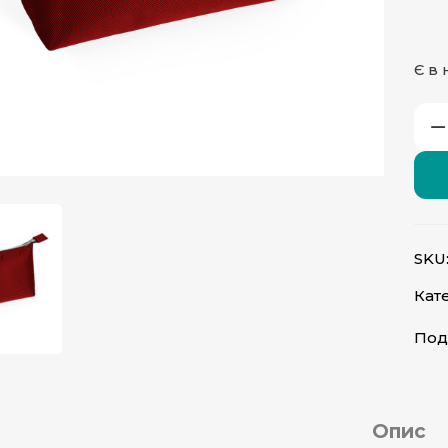
Є в 
атисніть, щоб збільшити
SKU
Кате
Под
Опис