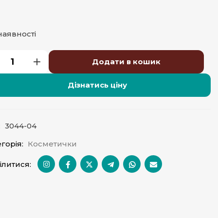
наявності
Додати в кошик
Дізнатись ціну
:
3044-04
горія:
Косметички
ілитися: