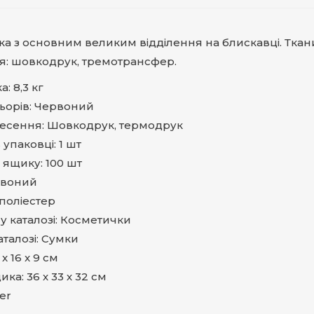
а з основним великим відділення на блискавці. Тканина
я: шовкодрук, тремотрансфер.
: 8,3 кг
ьорів: Червоний
несення: Шовкодрук, термодрук
в упаковці: 1 шт
у ящику: 100 шт
рвоний
 поліестер
 у каталозі: Косметички
аталозі: Сумки
x 16 x 9 см
ка: 36 х 33 х 32 см
er