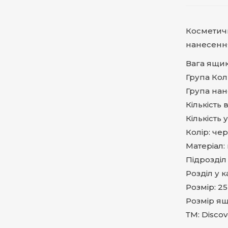
Косметичк
нанесенн
Вага ящика
Група Кол
Група на
Кількість 
Кількість 
Колір: че
Матеріал:
Підрозділ
Розділ у к
Розмір: 25 
Розмір ящи
ТМ: Discov