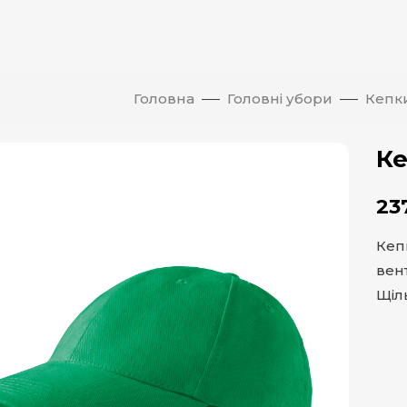
Головна
Головні убори
Кепк
Ке
23
Кеп
вент
Щіль