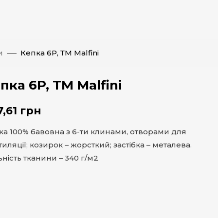
и
Кепка 6P, ТМ Malfini
пка 6P, ТМ Malfini
7,61
грн
ка 100% бавовна з 6-ти клинами, отворами для
иляції; козирок – жорсткий; застібка – металева.
ність тканини – 340 г/м2