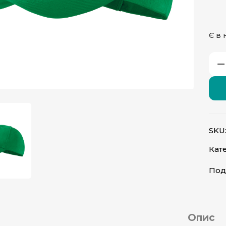
Є в 
атисніть, щоб збільшити
SKU
Кате
Под
Опис