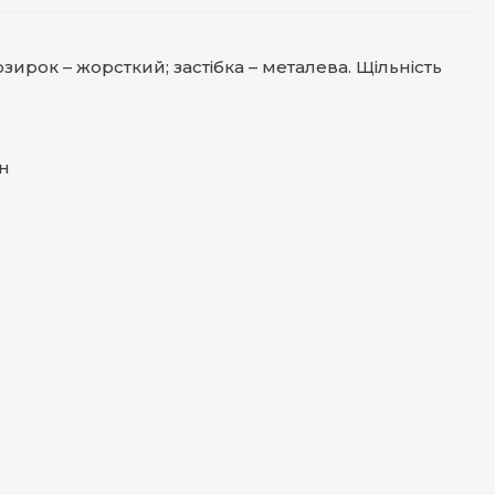
зирок – жорсткий; застібка – металева. Щільність
н