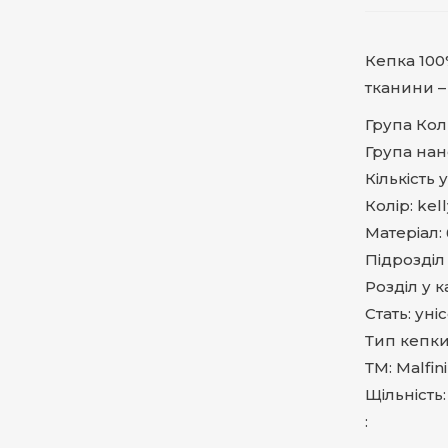
Кепка 100
тканини –
Група Кол
Група на
Кількість 
Колір: kel
Матеріал:
Підрозділ 
Розділ у к
Стать: уні
Тип кепки
ТМ: Malfini
Щільність:
: