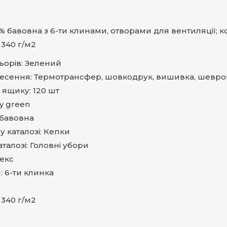
% бавовна з 6-ти клинами, отворами для вентиляції; ко
 340 г/м2
ьорів: Зелений
несення: Термотрансфер, шовкодрук, вишивка, шевро
у ящику: 120 шт
ly green
 бавовна
у каталозі: Кепки
аталозі: Головні убори
секс
: 6-ти клинка
 340 г/м2