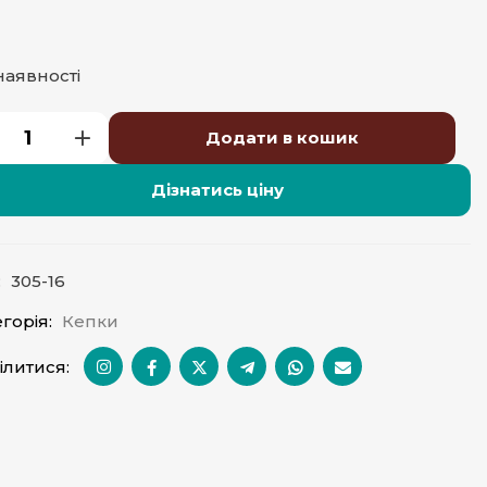
наявності
Додати в кошик
Дізнатись ціну
:
305-16
горія:
Кепки
ілитися: